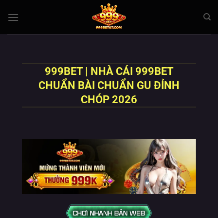
Skip
to
content
999BET | NHÀ CÁI 999BET
CHUẨN BÀI CHUẨN GU ĐỈNH
CHÓP 2026