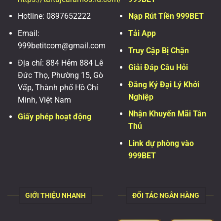
Hotline: 0897652222
Nạp Rút Tiền 999BET
Email:
Tải App
Nhà cái 999Bet là sân chơi thế hệ mới
999betitcom@gmail.com
Truy Cập Bị Chặn
Địa chỉ: 884 Hẻm 884 Lê
Giải Đáp Câu Hỏi
Đức Thọ, Phường 15, Gò
Uy tín khẳng định qua giấy phép iGaming
Đăng Ký Đại Lý Khởi
Vấp, Thành phố Hồ Chí
Mỗi hoạt động diễn ra trên trang chủ đều
Nghiệp
Minh, Việt Nam
dưới giám sát chặt chẽ từ tổ chức quản lý
Nhận Khuyến Mãi Tân
cờ bạc quốc tế. Điều đó giúp cái tên
Giấy phép hoạt động
Thủ
999Bet
trở nên đáng tin cậy hơn bao giờ
hết trong mắt giới chuyên môn ngành giải
Link dự phòng vào
trí số.
999BET
Hệ thống cam kết duy trì tính công bằng
cho từng ván bài hay lượt quay hũ diễn ra
GIỚI THIỆU NHANH
ĐỐI TÁC NGÂN HÀNG
hàng ngày. Sự minh bạch chính cốt lõi
giúp thương hiệu trụ vững giữa hàng